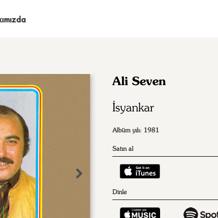
kımızda
Ali Seven
İsyankar
Albüm yılı: 1981
Satın al
Dinle