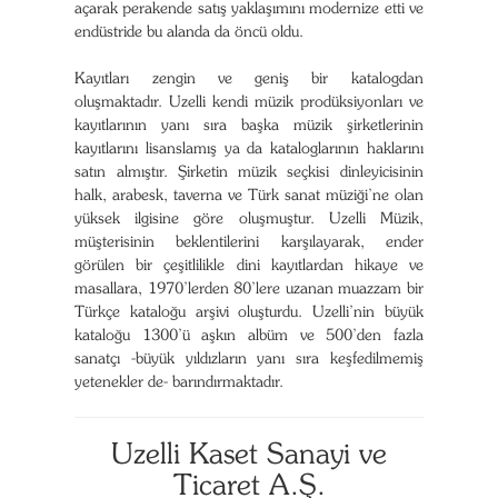
açarak perakende satış yaklaşımını modernize etti ve
endüstride bu alanda da öncü oldu.
Kayıtları zengin ve geniş bir katalogdan
oluşmaktadır. Uzelli kendi müzik prodüksiyonları ve
kayıtlarının yanı sıra başka müzik şirketlerinin
kayıtlarını lisanslamış ya da kataloglarının haklarını
satın almıştır. Şirketin müzik seçkisi dinleyicisinin
halk, arabesk, taverna ve Türk sanat müziği’ne olan
yüksek ilgisine göre oluşmuştur. Uzelli Müzik,
müşterisinin beklentilerini karşılayarak, ender
görülen bir çeşitlilikle dini kayıtlardan hikaye ve
masallara, 1970’lerden 80’lere uzanan muazzam bir
Türkçe kataloğu arşivi oluşturdu. Uzelli’nin büyük
kataloğu 1300’ü aşkın albüm ve 500’den fazla
sanatçı -büyük yıldızların yanı sıra keşfedilmemiş
yetenekler de- barındırmaktadır.
Uzelli Kaset Sanayi ve
Ticaret A.Ş.