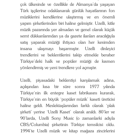
çok ülkesinde ve özellikle de Almanya’da yaşayan
Türk işçilerine odaklanarak günlük hayatlarının fon
müziklerini kendilerine ulaştırmış ve en önemli
yapım şirketlerinden biri haline gelmiştir. Uzelli, kitle
müzik pazarında yer almadan ve genel olarak küçük
semt dükkanlarından ya da gazete ilanları aracılığıyla
satış yaparak müziği ihtiyacı olan her kesimden
insana ulaşmayı başarmıştır. Uzelli dinleyici
trendlerini ve beklentilerini takip etmekle beraber
Türkiye’deki halk ve popüler müziği de kısmen
yönlendirmiş ve yeni trendlere yol açmıştır.
Uzelli, piyasadaki beklentiyi karşılamak adına,
açılışından kısa bir süre sonra 1977 yılında
Türkiye’nin ilk entegre kaset fabrikasını kurarak,
Türkiye’nin en büyük ‘popüler müzik’ kaseti üreticisi
haline geldi. Meslektaşlarından farklı olarak ‘plak
şirketi’ yerine ‘Uzelli Kaset’ olarak anıldı. 80’ler ve
90’larda, Uzelli Sony Music (o zamanlarki adıyla
CBS/Columbia) şirketinin Türkiye temsilcisi oldu.
1994’te Uzelli müzik ve kitap mağaza zincirlerini