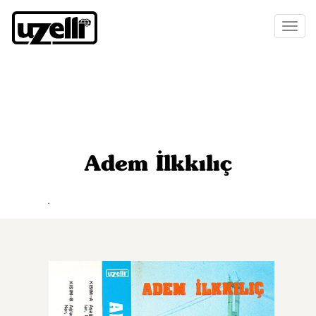
Toggl
naviga
Adem İlkkılıç
.