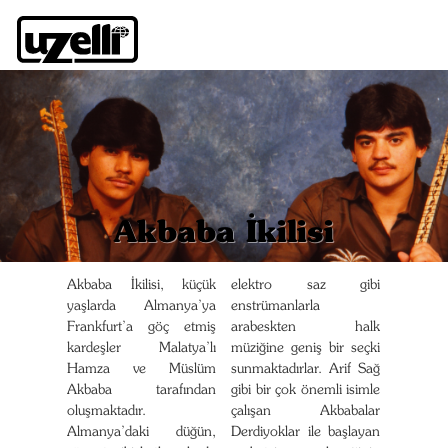
Akbaba İkilisi
Akbaba İkilisi, küçük
elektro saz gibi
yaşlarda Almanya’ya
enstrümanlarla
Frankfurt’a göç etmiş
arabeskten halk
kardeşler Malatya’lı
müziğine geniş bir seçki
Hamza ve Müslüm
sunmaktadırlar. Arif Sağ
Akbaba tarafından
gibi bir çok önemli isimle
oluşmaktadır.
çalışan Akbabalar
Almanya’daki düğün,
Derdiyoklar ile başlayan