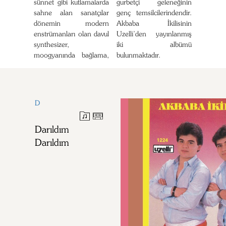
sünnet gibi kutlamalarda
gurbetçi geleneğinin
sahne alan sanatçılar
genç temsilcilerindendir.
dönemin modern
Akbaba İkilisinin
enstrümanları olan davul
Uzelli’den yayınlanmış
synthesizer,
iki albümü
moogyanında bağlama,
bulunmaktadır.
D
Darıldım
Darıldım