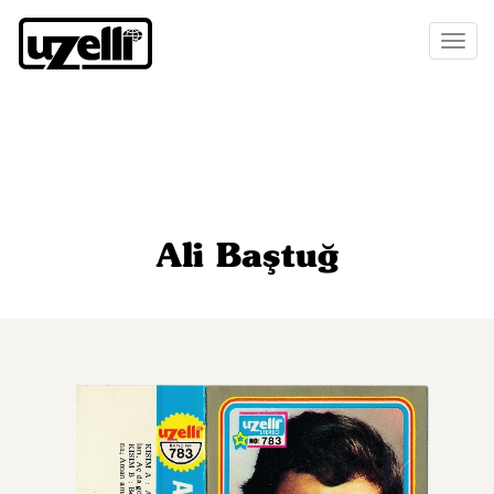
Toggl
naviga
Ali Baştuğ