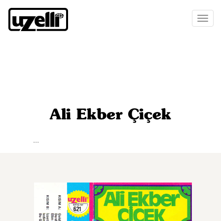
Toggl
naviga
Ali Ekber Çiçek
...