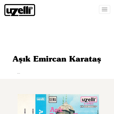
Toggl
naviga
Aşık Emircan Karataş
...