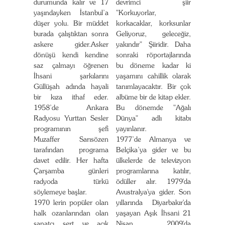
durumunda kalır ve 17
devrimci şiir
yaşındayken İstanbul’a
"Korkuyorlar,
düşer yolu. Bir müddet
korkacaklar, korksunlar
burada çalıştıktan sonra
Geliyoruz, geleceğiz,
askere gider.Asker
yakındır" Şiiridir. Daha
dönüşü kendi kendine
sonraki röportajlarında
saz çalmayı öğrenen
bu döneme kadar ki
İhsani şarkılarını
yaşamını cahillik olarak
Güllüşah adında hayali
tanımlayacaktır. Bir çok
bir kıza ithaf eder.
albüme bir de kitap ekler.
1958’de Ankara
Bu dönemde "Ağalı
Radyosu Yurttan Sesler
Dünya" adlı kitabı
programının şefi
yayınlanır.
Muzaffer Sarısözen
1977’de Almanya ve
tarafından programa
Belçika’ya gider ve bu
davet edilir. Her hafta
ülkelerde de televizyon
Çarşamba günleri
programlarına katılır,
radyoda türkü
ödüller alır. 1979'da
söylemeye başlar.
Avustralya'ya gider. Son
1970 lerin popüler olan
yıllarında Diyarbakır'da
halk ozanlarından olan
yaşayan Aşık İhsani 21
sanatçı sert ve açık
Nisan 2009'da