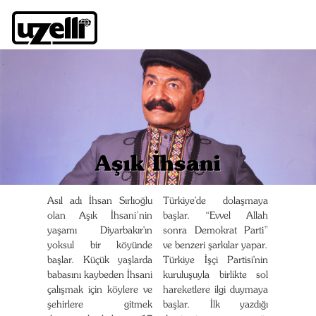
Aşık İhsani
Asıl adı İhsan Sırlıoğlu
Türkiye'de dolaşmaya
olan Aşık İhsani’nin
başlar. “Evvel Allah
yaşamı Diyarbakır'ın
sonra Demokrat Parti”
yoksul bir köyünde
ve benzeri şarkılar yapar.
başlar. Küçük yaşlarda
Türkiye İşçi Partisi'nin
babasını kaybeden İhsani
kuruluşuyla birlikte sol
çalışmak için köylere ve
hareketlere ilgi duymaya
şehirlere gitmek
başlar. İlk yazdığı