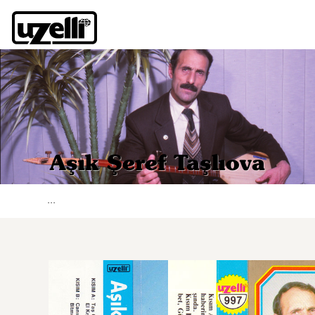
Aşık Şeref Taşlıova
...