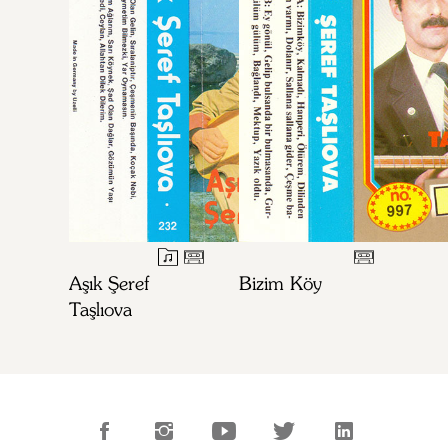
Aşık Şeref
Bizim Köy
Taşlıova