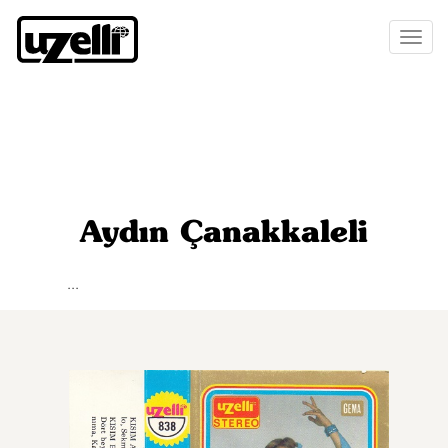
Toggl
naviga
Aydın Çanakkaleli
...