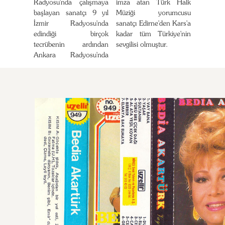
Radyosu'nda çalışmaya
imza atan Türk Halk
başlayan sanatçı 9 yıl
Müziği yorumcusu
İzmir Radyosu'nda
sanatçı Edirne'den Kars'a
edindiği birçok
kadar tüm Türkiye'nin
tecrübenin ardından
sevgilisi olmuştur.
Ankara Radyosu'nda