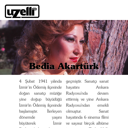
Bedia Akartürk
4 Şubat 1941 yılında
geçmiştir. Sanatçı sanat
İzmir’in Ödemiş ilçesinde
hayatını Ankara
doğan sanatçı müziğe
Radyosu'nda devam
yine doğup büyüdüğü
ettirmiş ve yine Ankara
İzmir'in Ödemiş ilçesinde
Radyosu'ndan emekli
başlamıştır. İlerleyen
olmuştur. Sanat
dönemde yaşını
hayatında 6 sinema filmi
büyüterek İzmir
ve sayısız birçok albüme