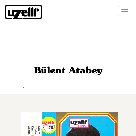
Toggl
naviga
Bülent Atabey
...