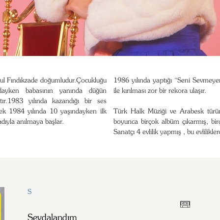
nbul Fındıkzade doğumludur.Çocukluğu
1986 yılında yaptığı “Seni Sevmey
dayken babasının yanında düğün
ile kırılması zor bir rekora ulaşır.
tır.1983 yılında kazandığı bir ses
ek 1984 yılında 10 yaşındayken ilk
Türk Halk Müziği ve Arabesk türü
dıyla anılmaya başlar.
boyunca birçok albüm çıkarmış, birç
Sanatçı 4 evlilik yapmış , bu evlilikle
S
Sevdalandım