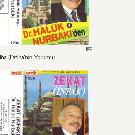
iha (Fatiha'nın Yorumu)