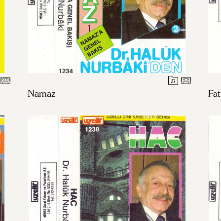
Namaz
Fat