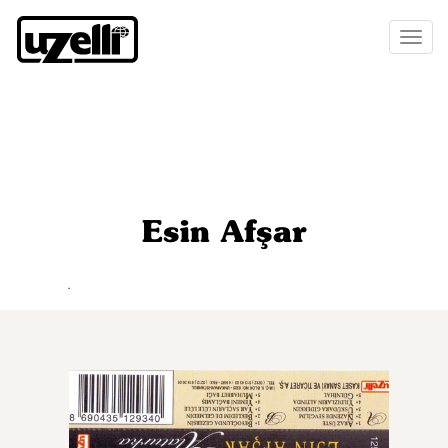
Toggl
naviga
Esin Afşar
.