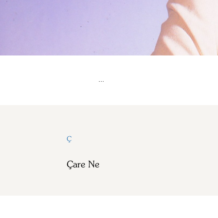
...
Ç
Çare Ne