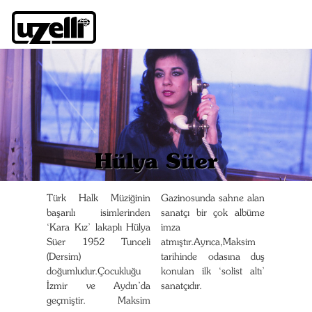
Hülya Süer
Türk Halk Müziğinin
Gazinosunda sahne alan
başarılı isimlerinden
sanatçı bir çok albüme
‘Kara Kız’ lakaplı Hülya
imza
Süer 1952 Tunceli
atmıştır.Ayrıca,Maksim
(Dersim)
tarihinde odasına duş
doğumludur.Çocukluğu
konulan ilk ‘solist altı’
İzmir ve Aydın’da
sanatçıdır.
geçmiştir. Maksim