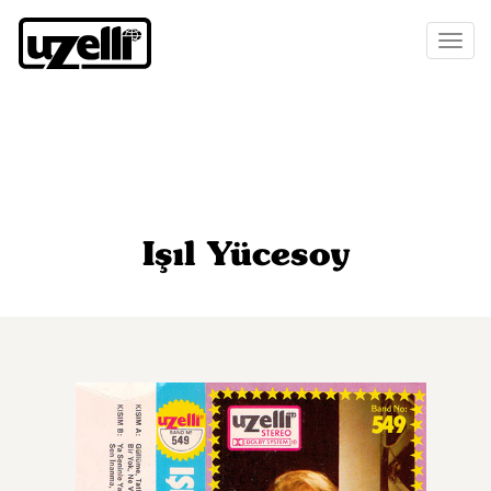
Toggl
naviga
Işıl Yücesoy