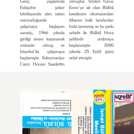
Genç yaşlarında
olmuştur. Sözleri Yunus
Eskişehir şeker
Emre’ye ait olan Bülbül
fabrikasında alım satım
kasidesini okumasından
memurluğunda
itibaren halk tarafından
çalışmaya başlayan
hızla tanınmış ve bu şarkı
sanatçı, 1966 yılında
sebebi ile Bülbül Hoca
girdiği sınavı kazanarak
şeklinde anılmaya
müezzin olmuş ve
başlanmıştır. 2000
İstanbul’da çalışmaya
yılında 25 Eylül günü
başlamıştır. Süleymaniye
vefat etmiştir.
Cami Hocası Saadettin