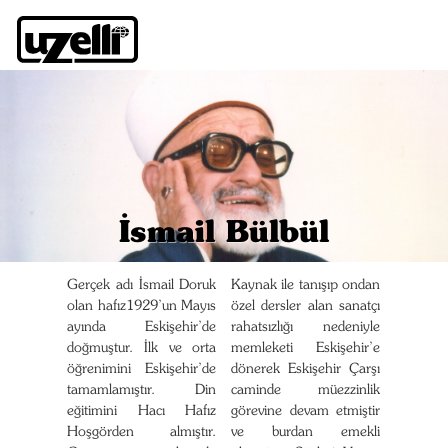
İsmail Bülbül
Gerçek adı İsmail Doruk
Kaynak ile tanışıp ondan
olan hafız1929’un Mayıs
özel dersler alan sanatçı
ayında Eskişehir’de
rahatsızlığı nedeniyle
doğmuştur. İlk ve orta
memleketi Eskişehir’e
öğrenimini Eskişehir’de
dönerek Eskişehir Çarşı
tamamlamıştır. Din
caminde müezzinlik
eğitimini Hacı Hafız
görevine devam etmiştir
Hoşgörden almıştır.
ve burdan emekli