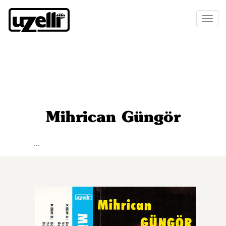
Toggl
naviga
Mihrican Güngör
...