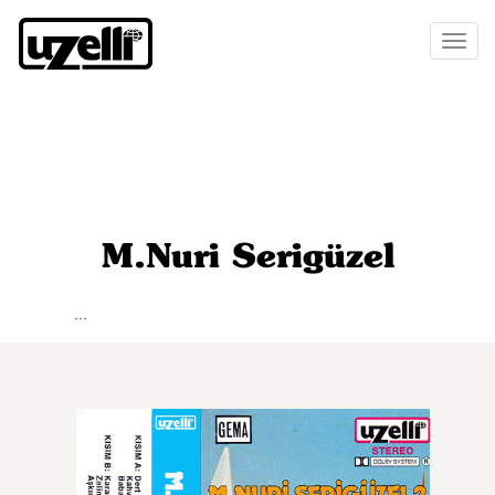
Toggl
naviga
M.Nuri Serigüzel
...