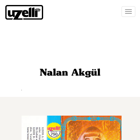
Toggl
naviga
Nalan Akgül
.