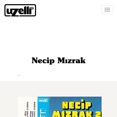
Toggl
naviga
Necip Mızrak
...