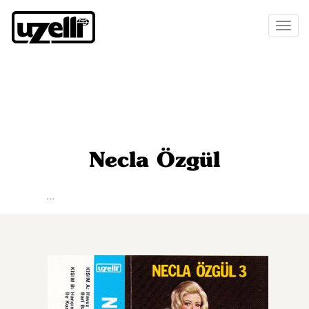
Toggl
naviga
Necla Özgül
...