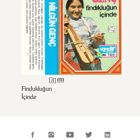
Findukluğun
İçinde