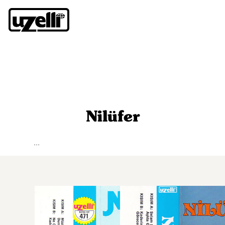
Nilüfer
...