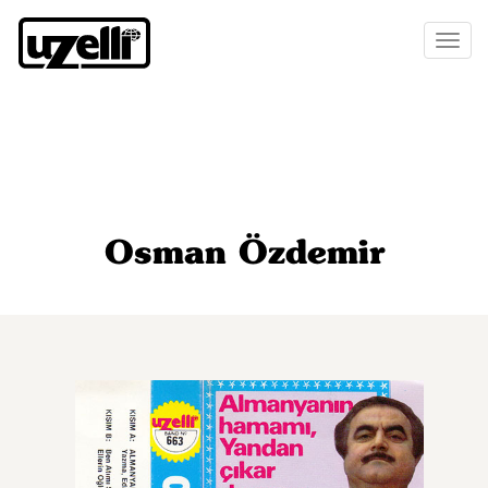
Toggl
naviga
Osman Özdemir