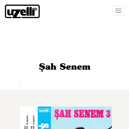
Toggl
naviga
Şah Senem
.