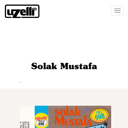
Toggl
naviga
Solak Mustafa
...