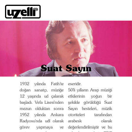
Suat Sayın
1932 yılında Fatih'te
eseridir.
doğan sanatçı, müziğe
50'li yılların Arap müziği
12 yaşında ud çalarak
etkilerinin yoğun bir
başladı. Vefa Lisesi'nden
şekilde görüldüğü Suat
mezun olduktan sonra
Sayın besteleri, müzik
1952 yılında Ankara
otoriteleri tarafından
Radyosu'nda udî olarak
arabesk olarak
görev yapmaya ve
değerlendirilmiştir ve bu