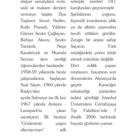
stajyer sanatçılara nota,
sebeple eserleri TRT
usûl ve makam dersleri
kurulundan geçmemiştir.
vermeye başlar. Ziya
Şarkılarının çoğunu,
Taşkent, İsmet Nedim,
kıymetli icracılarının plâk
Kutlu Payaslı, Yıldırım
ya da albüm yapmakta
Gürses Sevim Çağlayan,
tercih ettikleri görülür.
Behiye Aksoy, Sevim
Zengin bir arşive sahip
Tanürek, Neşe
Sayın'ın Türk
Karaböcek ve Mustafa
müziğindeki yerini inkâr
Seyran ders verdiği
etmek mümkün değildir.
öğrencilerden bazılarıdır.
Dört evlilik yapan
1958-59 yıllarında beste
müzisyen, hayatının son
çalışmalarına başlayan
dönemlerini Almanya'da
Suat Sayın, 1960 yılında
geçirir. Karaciğer
Radyo'dan
rahatsızlığı yüzünden
ayrılır.Sahneye ise ilk kez
tedavi gördüğü İstanbul
1967 yılında Ankara -
Üniversitesi Cerrahpaşa
Lunapark'ta çıkan
Tıp Fakültesi’nde 7
sanatçının İlk bestesi
Aralık 2006 tarihinde
"Gözlerimin yaşını
hayata gözlerini yumar.
silemiyorum" adlı