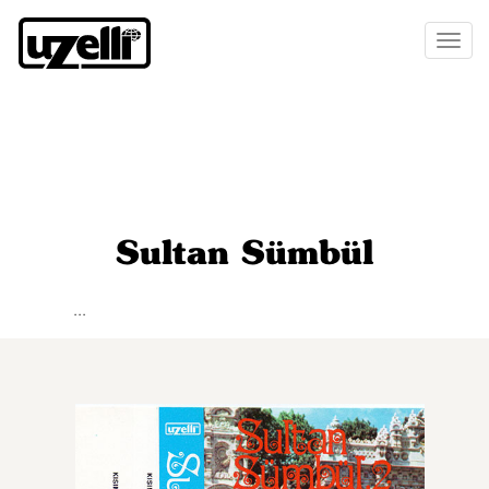
Toggl
naviga
Sultan Sümbül
...