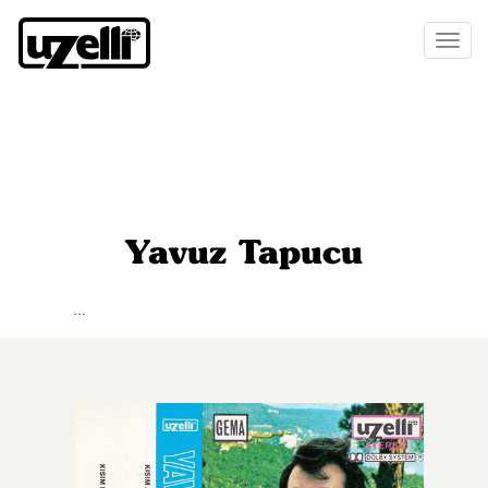
Toggl
naviga
Yavuz Tapucu
...