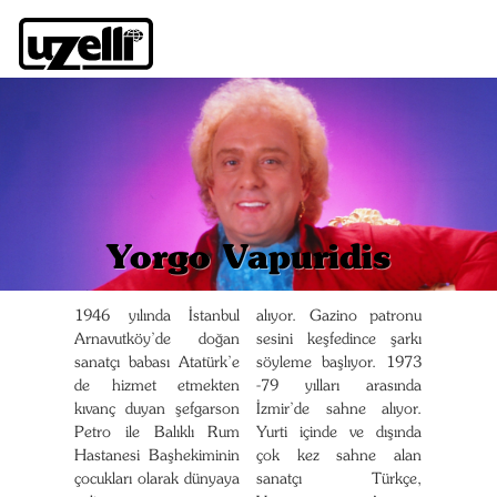
Yorgo Vapuridis
1946 yılında İstanbul
alıyor. Gazino patronu
Arnavutköy’de doğan
sesini keşfedince şarkı
sanatçı babası Atatürk’e
söyleme başlıyor. 1973
de hizmet etmekten
-79 yılları arasında
kıvanç duyan şefgarson
İzmir’de sahne alıyor.
Petro ile Balıklı Rum
Yurti içinde ve dışında
Hastanesi Başhekiminin
çok kez sahne alan
çocukları olarak dünyaya
sanatçı Türkçe,