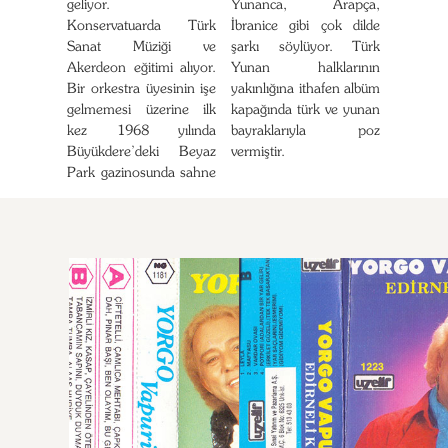
geliyor.
Yunanca, Arapça,
Konservatuarda Türk
İbranice gibi çok dilde
Sanat Müziği ve
şarkı söylüyor. Türk
Akerdeon eğitimi alıyor.
Yunan halklarının
Bir orkestra üyesinin işe
yakınlığına ithafen albüm
gelmemesi üzerine ilk
kapağında türk ve yunan
kez 1968 yılında
bayraklarıyla poz
Büyükdere’deki Beyaz
vermiştir.
Park gazinosunda sahne