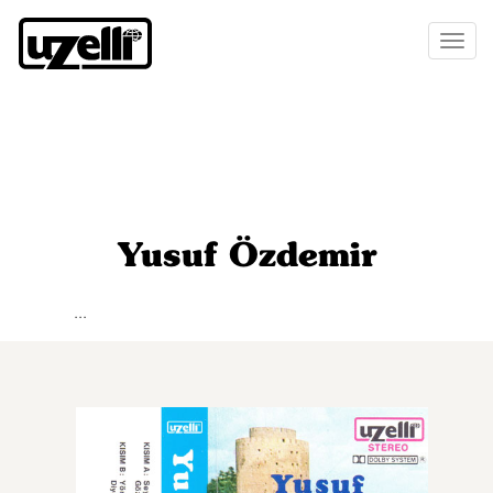
Toggl
naviga
Yusuf Özdemir
...