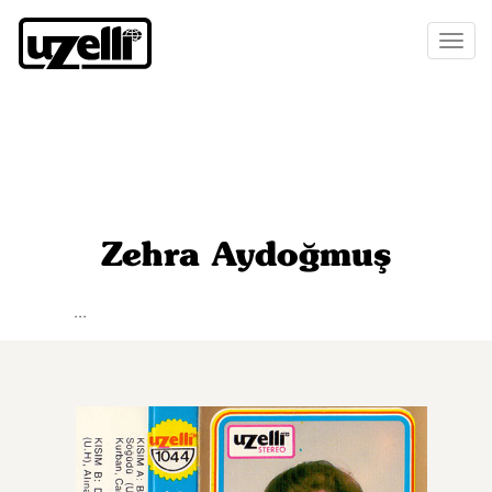
Toggl
naviga
Zehra Aydoğmuş
...