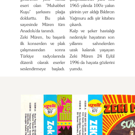
eseri olan "Muhabbet
1965 yılında 100'e yakın
Kuşu" şarkısını plağa
şiirinin yer aldığı Bıldırcın
doldurttu. Bu plak
Yağmuru adlı şiir kitabını
sayesinde Müren tüm
çıkardı.
Anadolu'da tanındı.
Kalp ve şeker hastalığı
Zeki Müren, bu başarılı
nedeniyle hayatının son
ilk konserden ve plak
yıllarını sahnelerden
çalışmasından sonra
uzak kalarak yaşayan
Türkiye radyolarında
Zeki Müren 24 Eylül
düzenli olarak eserler
1996 da hayata gözlerini
seslendirmeye başladı.
yumdu.