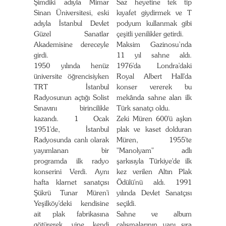
Şimdiki adıyla Mimar
Saz heyetine tek tip
Sinan Üniversitesi, eski
kıyafet giydirmek ve T
adıyla İstanbul Devlet
podyum kullanmak gibi
Güzel Sanatlar
çeşitli yenilikler getirdi.
Akademisine dereceyle
Maksim Gazinosu’nda
girdi.
11 yıl sahne aldı.
1950 yılında henüz
1976'da Londra'daki
üniversite öğrencisiyken
Royal Albert Hall'da
TRT İstanbul
konser vererek bu
Radyosunun açtığı Solist
mekânda sahne alan ilk
Sınavını birincilikle
Türk sanatçı oldu.
kazandı. 1 Ocak
Zeki Müren 600'ü aşkın
1951'de, İstanbul
plak ve kaset dolduran
Radyosunda canlı olarak
Müren, 1955'te
yayımlanan bir
"Manolyam" adlı
programda ilk radyo
şarkısıyla Türkiye'de ilk
konserini Verdi. Aynı
kez verilen Altın Plak
hafta klarnet sanatçısı
Ödülü'nü aldı. 1991
Şükrü Tunar Müren'i
yılında Devlet Sanatçısı
Yeşilköy'deki kendisine
seçildi.
ait plak fabrikasına
Sahne ve album
götürerek yine kendi
çalışmalarının yanı sıra