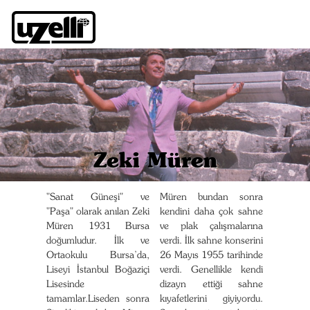
Zeki Müren
"Sanat Güneşi" ve
Müren bundan sonra
"Paşa" olarak anılan Zeki
kendini daha çok sahne
Müren 1931 Bursa
ve plak çalışmalarına
doğumludur. İlk ve
verdi. İlk sahne konserini
Ortaokulu Bursa’da,
26 Mayıs 1955 tarihinde
Liseyi İstanbul Boğaziçi
verdi. Genellikle kendi
Lisesinde
dizayn ettiği sahne
tamamlar.Liseden sonra
kıyafetlerini giyiyordu.