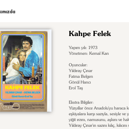
kımızda
Kahpe Felek
Yapım yılı: 1973
Yönetmen: Kemal Kan
Oyuncular:
Yıldıray Çınar

Fatma Belgen

Gönül Hancı

Erol Taş
Ekstra Bilgiler:
Yüzyıllar önce Anadolu'yu haraca k
eşkiyalara karşı sazıyla, sesiyle ve y
yiğit ırzını, namusunu, aşkını ve h
Yıldıray Çınar'ın sazını kılıç, kılıcını