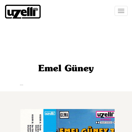
Toggl
naviga
Emel Güney
...