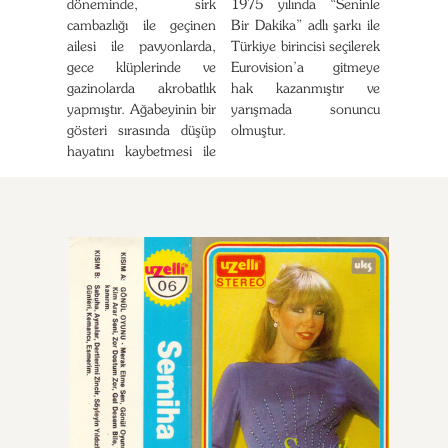
döneminde, sirk
1975 yılında “Seninle
cambazlığı ile geçinen
Bir Dakika” adlı şarkı ile
ailesi ile pavyonlarda,
Türkiye birincisi seçilerek
gece klüplerinde ve
Eurovision’a gitmeye
gazinolarda akrobatlık
hak kazanmıştır ve
yapmıştır. Ağabeyinin bir
yarışmada sonuncu
gösteri sırasında düşüp
olmuştur.
hayatını kaybetmesi ile