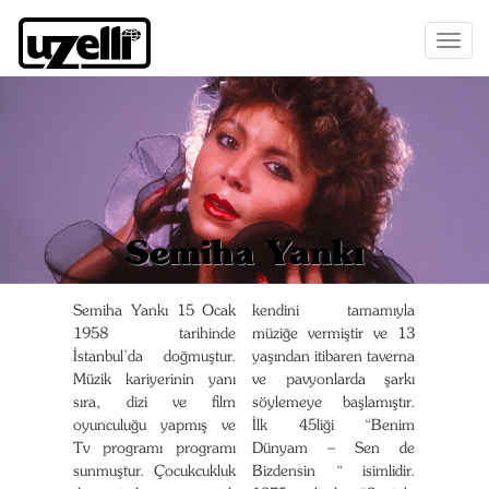
Toggl
naviga
Semiha Yankı
Semiha Yankı 15 Ocak
kendini tamamıyla
1958 tarihinde
müziğe vermiştir ve 13
İstanbul’da doğmuştur.
yaşından itibaren taverna
Müzik kariyerinin yanı
ve pavyonlarda şarkı
sıra, dizi ve film
söylemeye başlamıştır.
oyunculuğu yapmış ve
İlk 45liği “Benim
Tv programı programı
Dünyam – Sen de
sunmuştur. Çocukcukluk
Bizdensin “ isimlidir.